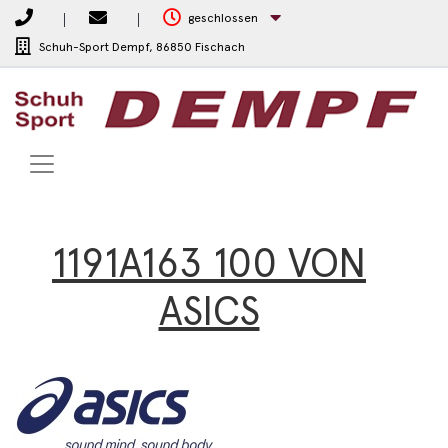
geschlossen
Schuh-Sport Dempf,
86850 Fischach
1191A163 100 VON
ASICS