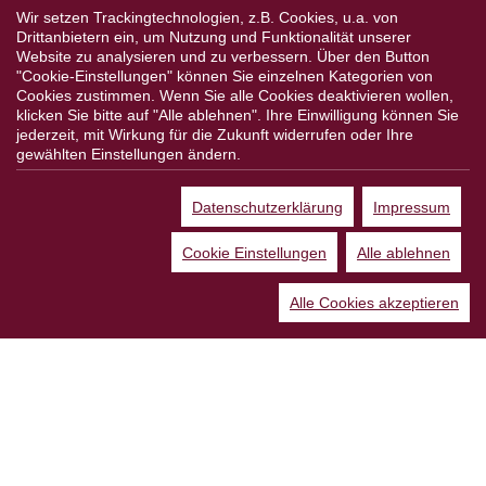
Weitere Partner
Wir setzen Trackingtechnologien, z.B. Cookies, u.a. von
Drittanbietern ein, um Nutzung und Funktionalität unserer
Website zu analysieren und zu verbessern. Über den Button
"Cookie-Einstellungen" können Sie einzelnen Kategorien von
Cookies zustimmen. Wenn Sie alle Cookies deaktivieren wollen,
Folgen Sie uns:
klicken Sie bitte auf "Alle ablehnen". Ihre Einwilligung können Sie
jederzeit, mit Wirkung für die Zukunft widerrufen oder Ihre
gewählten Einstellungen ändern.
Datenschutzerklärung
Impressum
*Alle Preisangaben gelten inklusive gesetzlichen MwSt. und bei
Selbstabholung.
Cookie Einstellungen
Alle ablehnen
Bei Preisen, die mit "UVP" gekennzeichnet sind, handelt es sich um die
unverbindliche Preisempfehlung des Herstellers/Lieferanten.
Alle Cookies akzeptieren