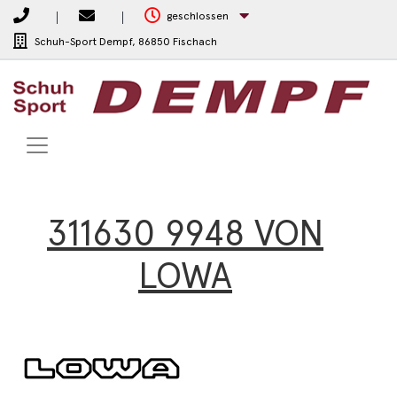
geschlossen
Schuh-Sport Dempf,
86850 Fischach
311630 9948 VON
LOWA