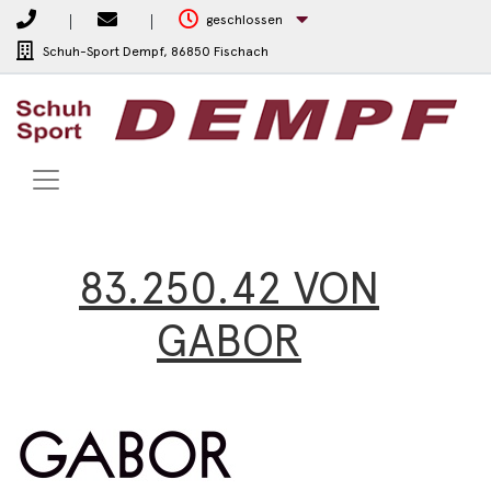
geschlossen
Schuh-Sport Dempf,
86850 Fischach
83.250.42 VON
GABOR