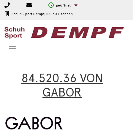
geöffnet
Schuh-Sport Dempf,
86850 Fischach
84.520.36 VON
GABOR