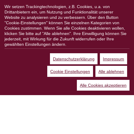
Weitere Partner
Wir setzen Trackingtechnologien, z.B. Cookies, u.a. von
Drittanbietern ein, um Nutzung und Funktionalität unserer
Website zu analysieren und zu verbessern. Über den Button
"Cookie-Einstellungen" können Sie einzelnen Kategorien von
Cookies zustimmen. Wenn Sie alle Cookies deaktivieren wollen,
Folgen Sie uns:
klicken Sie bitte auf "Alle ablehnen". Ihre Einwilligung können Sie
jederzeit, mit Wirkung für die Zukunft widerrufen oder Ihre
gewählten Einstellungen ändern.
Datenschutzerklärung
Impressum
*Alle Preisangaben gelten inklusive gesetzlichen MwSt. und bei
Selbstabholung.
Cookie Einstellungen
Alle ablehnen
Bei Preisen, die mit "UVP" gekennzeichnet sind, handelt es sich um die
unverbindliche Preisempfehlung des Herstellers/Lieferanten.
Alle Cookies akzeptieren