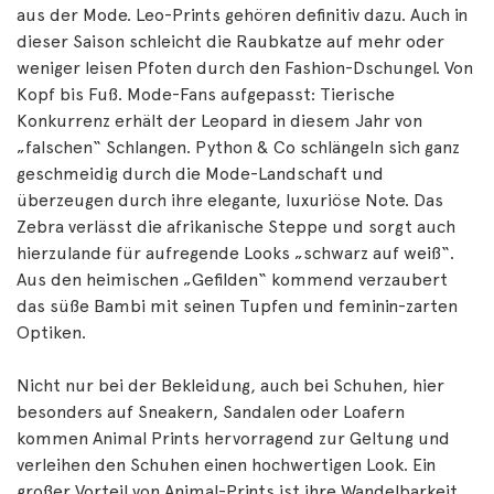
aus der Mode. Leo-Prints gehören definitiv dazu. Auch in
dieser Saison schleicht die Raubkatze auf mehr oder
weniger leisen Pfoten durch den Fashion-Dschungel. Von
Kopf bis Fuß. Mode-Fans aufgepasst: Tierische
Konkurrenz erhält der Leopard in diesem Jahr von
„falschen“ Schlangen. Python & Co schlängeln sich ganz
geschmeidig durch die Mode-Landschaft und
überzeugen durch ihre elegante, luxuriöse Note. Das
Zebra verlässt die afrikanische Steppe und sorgt auch
hierzulande für aufregende Looks „schwarz auf weiß“.
Aus den heimischen „Gefilden“ kommend verzaubert
das süße Bambi mit seinen Tupfen und feminin-zarten
Optiken.
Nicht nur bei der Bekleidung, auch bei Schuhen, hier
besonders auf Sneakern, Sandalen oder Loafern
kommen Animal Prints hervorragend zur Geltung und
verleihen den Schuhen einen hochwertigen Look. Ein
großer Vorteil von Animal-Prints ist ihre Wandelbarkeit.