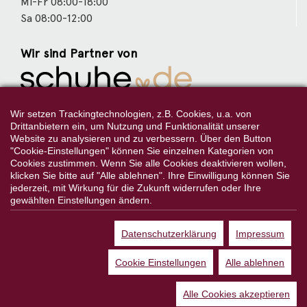
Mi-Fr 08:00-18:00
Sa 08:00-12:00
Wir sind Partner von
Weitere Partner
Wir setzen Trackingtechnologien, z.B. Cookies, u.a. von
Drittanbietern ein, um Nutzung und Funktionalität unserer
Website zu analysieren und zu verbessern. Über den Button
"Cookie-Einstellungen" können Sie einzelnen Kategorien von
Cookies zustimmen. Wenn Sie alle Cookies deaktivieren wollen,
Folgen Sie uns:
klicken Sie bitte auf "Alle ablehnen". Ihre Einwilligung können Sie
jederzeit, mit Wirkung für die Zukunft widerrufen oder Ihre
gewählten Einstellungen ändern.
Datenschutzerklärung
Impressum
*Alle Preisangaben gelten inklusive gesetzlichen MwSt. und bei
Selbstabholung.
Cookie Einstellungen
Alle ablehnen
Bei Preisen, die mit "UVP" gekennzeichnet sind, handelt es sich um die
unverbindliche Preisempfehlung des Herstellers/Lieferanten.
Alle Cookies akzeptieren